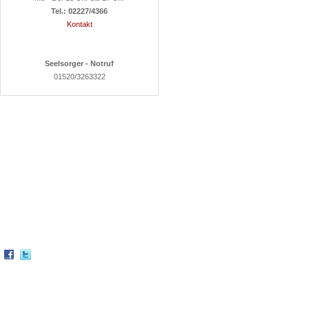
Tel.: 02227/4366
Kontakt
Seelsorger - Notruf
01520/3263322