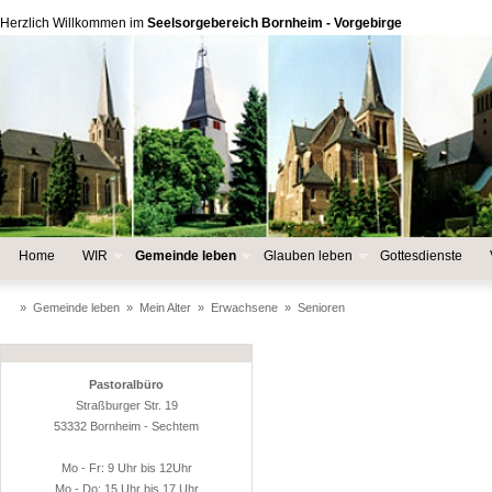
Herzlich Willkommen im
Seelsorgebereich Bornheim - Vorgebirge
Home
WIR
Gemeinde leben
Glauben leben
Gottesdienste
»
Gemeinde leben
»
Mein Alter
»
Erwachsene
»
Senioren
Pastoralbüro
Straßburger Str. 19
53332 Bornheim - Sechtem
Mo - Fr: 9 Uhr bis 12Uhr
Mo - Do: 15 Uhr bis 17 Uhr